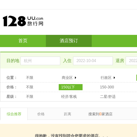
首页
酒店预订
目的地
入住
退房
位置：
不限
商业区
行政区
价格：
不限
150以下
150-300
星级：
不限
经济/客栈
二星/舒适
综合推荐
价格
距离
搜索到
0
家酒店
很抱歉，没有找到符合您要求的酒店。。。