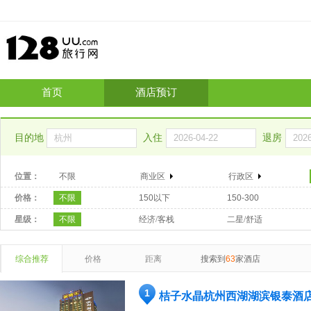
首页
酒店预订
目的地
入住
退房
位置：
不限
商业区
行政区
价格：
不限
150以下
150-300
星级：
不限
经济/客栈
二星/舒适
综合推荐
价格
距离
搜索到
63
家酒店
1
桔子水晶杭州西湖湖滨银泰酒