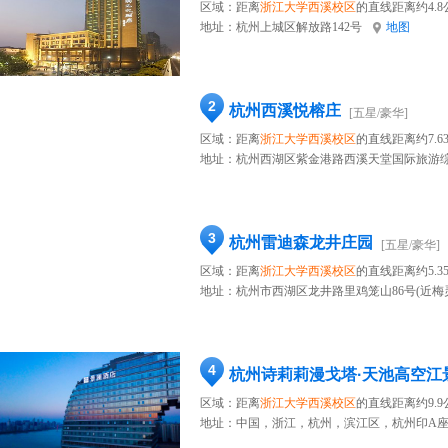
区域：距离
浙江大学西溪校区
的直线距离约4.8
地址：
杭州上城区解放路142号
地图
2
杭州西溪悦榕庄
[五星/豪华]
区域：距离
浙江大学西溪校区
的直线距离约7.6
地址：
杭州西湖区紫金港路西溪天堂国际旅游综合
3
杭州雷迪森龙井庄园
[五星/豪华]
区域：距离
浙江大学西溪校区
的直线距离约5.3
地址：
杭州市西湖区龙井路里鸡笼山86号(近梅
4
杭州诗莉莉漫戈塔·天池高空江
区域：距离
浙江大学西溪校区
的直线距离约9.9
地址：
中国，浙江，杭州，滨江区，杭州印A座