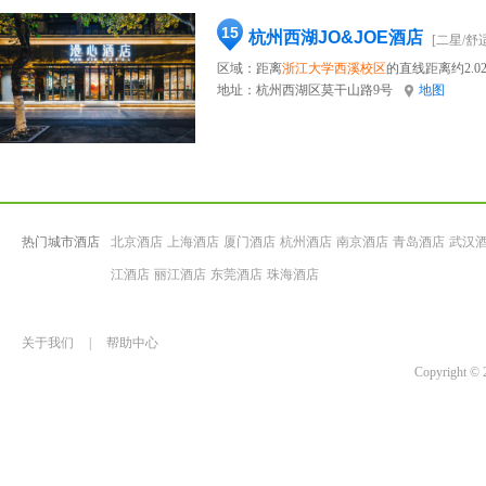
15
杭州西湖JO&JOE酒店
[二星/舒
区域：距离
浙江大学西溪校区
的直线距离约2.0
地址：
杭州西湖区莫干山路9号
地图
热门城市酒店
北京酒店
上海酒店
厦门酒店
杭州酒店
南京酒店
青岛酒店
武汉
江酒店
丽江酒店
东莞酒店
珠海酒店
关于我们
|
帮助中心
Copyrigh