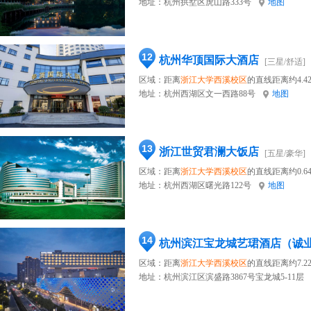
地址：
杭州拱墅区虎山路333号
地图
12
杭州华顶国际大酒店
[三星/舒适]
区域：距离
浙江大学西溪校区
的直线距离约4.4
地址：
杭州西湖区文一西路88号
地图
13
浙江世贸君澜大饭店
[五星/豪华]
区域：距离
浙江大学西溪校区
的直线距离约0.6
地址：
杭州西湖区曙光路122号
地图
14
杭州滨江宝龙城艺珺酒店（诚
区域：距离
浙江大学西溪校区
的直线距离约7.2
地址：
杭州滨江区滨盛路3867号宝龙城5-11层