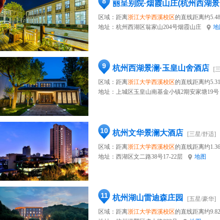
8
丽呈别院·烟霞山庄(杭州西湖景
区域：距离
浙江大学西溪校区
的直线距离约5.4
地址：
杭州西湖区翁家山204号烟霞山庄
地
9
杭州西湖景澜·玉皇山舍酒店
[
区域：距离
浙江大学西溪校区
的直线距离约5.3
地址：
上城区玉皇山南基金小镇2期安家塘19号
10
杭州文华景澜大酒店
[三星/舒适]
区域：距离
浙江大学西溪校区
的直线距离约1.3
地址：
西湖区文二路38号17-22层
地图
11
杭州湖山雷迪森庄园
[五星/豪华]
区域：距离
浙江大学西溪校区
的直线距离约9.8