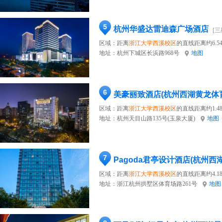
5
杭州华盛达雷迪森广场酒店
[三
区域：距离
浙江大学西溪校区
的直线距离约6.5
地址：
杭州下城区长浜路968号
地图
6
美豪丽致酒店(杭州西湖黄龙体
区域：距离
浙江大学西溪校区
的直线距离约1.4
地址：
杭州天目山路135号(玉泉大厦)
地图
7
Pagoda君亭设计酒店(杭州西
区域：距离
浙江大学西溪校区
的直线距离约4.1
地址：
浙江杭州拱墅区体育场路261号
地图