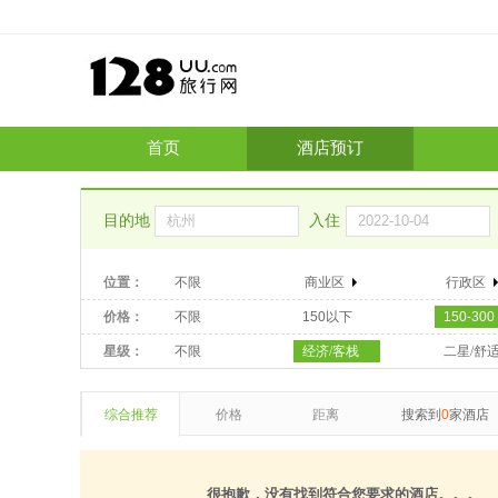
首页
酒店预订
目的地
入住
位置：
不限
商业区
行政区
价格：
不限
150以下
150-300
星级：
不限
经济/客栈
二星/舒
综合推荐
价格
距离
搜索到
0
家酒店
很抱歉，没有找到符合您要求的酒店。。。