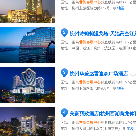
区域：距离
世贸会展中心
的直线距离约4.81公
地址：
杭州上城区解放路142号
地图
2
杭州诗莉莉漫戈塔·天池高空江
区域：距离
世贸会展中心
的直线距离约9.85公
地址：
中国，浙江，杭州，滨江区，杭州印A座
3
杭州华盛达雷迪森广场酒店
[三
区域：距离
世贸会展中心
的直线距离约6.97公
地址：
杭州下城区长浜路968号
地图
4
美豪丽致酒店(杭州西湖黄龙体
区域：距离
世贸会展中心
的直线距离约1.37公
地址：
杭州天目山路135号(玉泉大厦)
地图