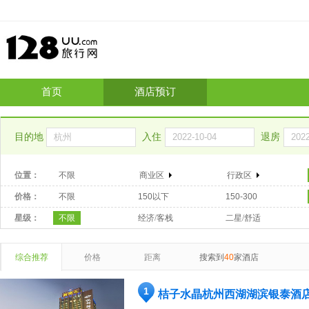
首页
酒店预订
目的地
入住
退房
位置：
不限
商业区
行政区
价格：
不限
150以下
150-300
星级：
不限
经济/客栈
二星/舒适
综合推荐
价格
距离
搜索到
40
家酒店
1
桔子水晶杭州西湖湖滨银泰酒