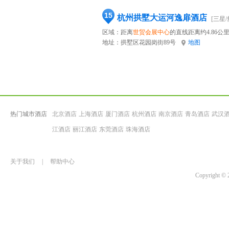
15
杭州拱墅大运河逸扉酒店
[三星/
区域：距离
世贸会展中心
的直线距离约4.86公
地址：
拱墅区花园岗街89号
地图
热门城市酒店
北京酒店
上海酒店
厦门酒店
杭州酒店
南京酒店
青岛酒店
武汉
江酒店
丽江酒店
东莞酒店
珠海酒店
关于我们
|
帮助中心
Copyrigh