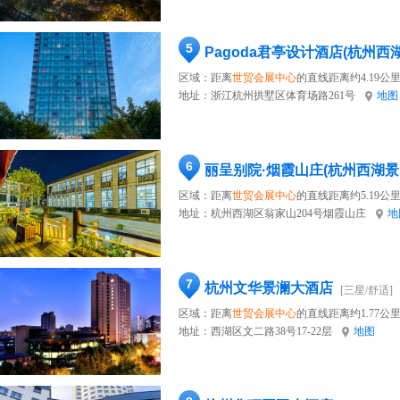
5
Pagoda君亭设计酒店(杭州西
区域：距离
世贸会展中心
的直线距离约4.19公
地址：
浙江杭州拱墅区体育场路261号
地图
6
丽呈别院·烟霞山庄(杭州西湖景
区域：距离
世贸会展中心
的直线距离约5.19公
地址：
杭州西湖区翁家山204号烟霞山庄
地
7
杭州文华景澜大酒店
[三星/舒适]
区域：距离
世贸会展中心
的直线距离约1.77公
地址：
西湖区文二路38号17-22层
地图