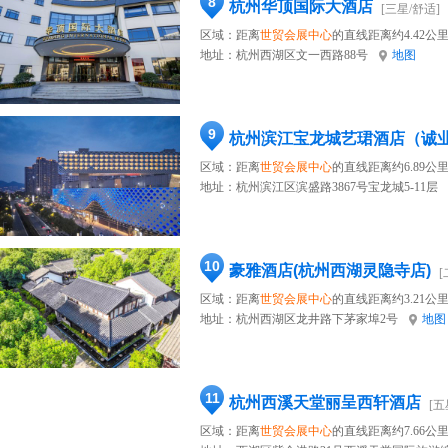
8
杭州华顶国际大酒店
[三星/舒适]
区域：距离
世贸会展中心
的直线距离约4.42公
地址：
杭州西湖区文一西路88号
地图
9
杭州滨江宝龙城艺珺酒店（诚
区域：距离
世贸会展中心
的直线距离约6.89公
地址：
杭州滨江区滨盛路3867号宝龙城5-11层
10
豪雅酒店(杭州西湖灵隐寺店)
[
区域：距离
世贸会展中心
的直线距离约3.21公
地址：
杭州西湖区龙井路下茅家埠2号
地图
11
杭州西溪天堂丽呈西轩酒店
[五
区域：距离
世贸会展中心
的直线距离约7.66公