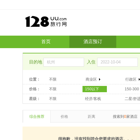
首页
酒店预订
目的地
入住
位置：
不限
商业区
行政区
价格：
不限
150以下
150-300
星级：
不限
经济/客栈
二星/舒
综合推荐
价格
距离
搜索到
0
家酒店
很抱歉，没有找到符合您要求的酒店。。。