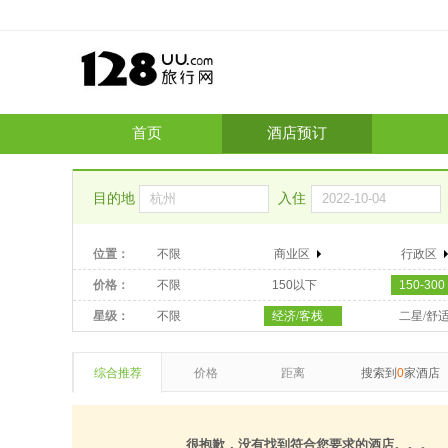
首页
酒店预订
目的地
入住
位置：
不限
商业区
行政区
价格：
不限
150以下
150-300
星级：
不限
经济/客栈
二星/舒
综合推荐
价格
距离
搜索到
0
家酒店
很抱歉，没有找到符合您要求的酒店。。。