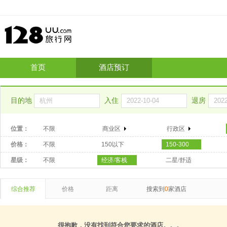
首页
酒店预订
目的地
入住
退房
位置：
不限
商业区
行政区
价格：
不限
150以下
150-300
星级：
不限
经济/客栈
二星/舒适
综合推荐
价格
距离
搜索到
0
家酒店
很抱歉，没有找到符合您要求的酒店。。。