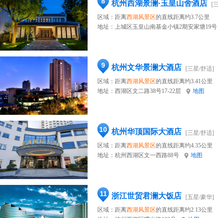
8
杭州西湖景澜·玉皇山舍酒店
[
区域：距离
西湖风景区
的直线距离约3.7公里
地址：
上城区玉皇山南基金小镇2期安家塘19号
9
杭州文华景澜大酒店
[三星/舒适]
区域：距离
西湖风景区
的直线距离约3.41公里
地址：
西湖区文二路38号17-22层
地图
10
杭州华顶国际大酒店
[三星/舒适]
区域：距离
西湖风景区
的直线距离约4.35公里
地址：
杭州西湖区文一西路88号
地图
11
浙江世贸君澜大饭店
[五星/豪华]
区域：距离
西湖风景区
的直线距离约2.13公里