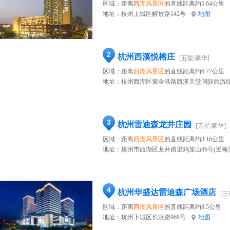
区域：距离
西湖风景区
的直线距离约5.64公里
地址：
杭州上城区解放路142号
地图
2
杭州西溪悦榕庄
[五星/豪华]
区域：距离
西湖风景区
的直线距离约6.77公里
地址：
杭州西湖区紫金港路西溪天堂国际旅游综合
3
杭州雷迪森龙井庄园
[五星/豪华]
区域：距离
西湖风景区
的直线距离约3.16公里
地址：
杭州市西湖区龙井路里鸡笼山86号(近梅
4
杭州华盛达雷迪森广场酒店
[三
区域：距离
西湖风景区
的直线距离约8.5公里
地址：
杭州下城区长浜路968号
地图