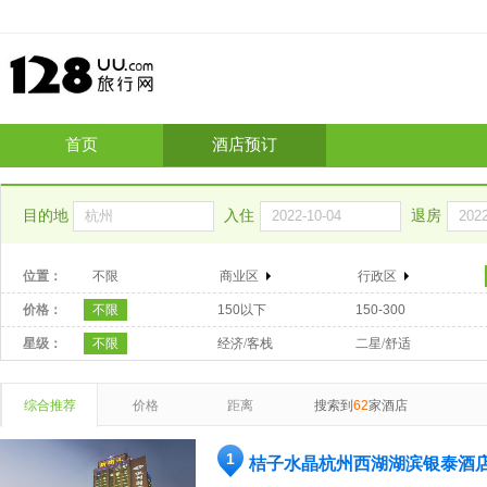
首页
酒店预订
目的地
入住
退房
位置：
不限
商业区
行政区
价格：
不限
150以下
150-300
星级：
不限
经济/客栈
二星/舒适
综合推荐
价格
距离
搜索到
62
家酒店
1
桔子水晶杭州西湖湖滨银泰酒