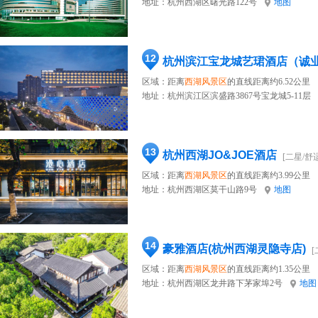
地址：
杭州西湖区曙光路122号
地图
12
杭州滨江宝龙城艺珺酒店（诚
区域：距离
西湖风景区
的直线距离约6.52公里
地址：
杭州滨江区滨盛路3867号宝龙城5-11层
13
杭州西湖JO&JOE酒店
[二星/舒
区域：距离
西湖风景区
的直线距离约3.99公里
地址：
杭州西湖区莫干山路9号
地图
14
豪雅酒店(杭州西湖灵隐寺店)
[
区域：距离
西湖风景区
的直线距离约1.35公里
地址：
杭州西湖区龙井路下茅家埠2号
地图