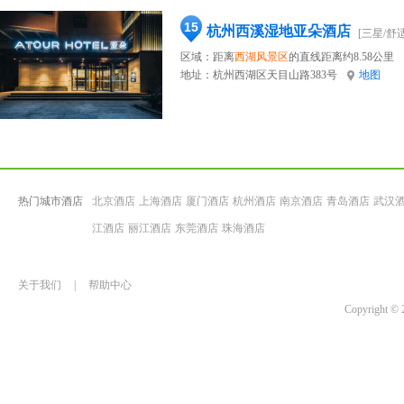
15
杭州西溪湿地亚朵酒店
[三星/舒适
区域：距离
西湖风景区
的直线距离约8.58公里
地址：
杭州西湖区天目山路383号
地图
热门城市酒店
北京酒店
上海酒店
厦门酒店
杭州酒店
南京酒店
青岛酒店
武汉
江酒店
丽江酒店
东莞酒店
珠海酒店
关于我们
|
帮助中心
Copyrigh