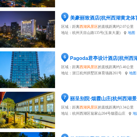
5
美豪丽致酒店(杭州西湖黄龙体
区域：距离
西湖风景区
的直线距离约2.07公里
地址：
杭州天目山路135号(玉泉大厦)
地图
6
Pagoda君亭设计酒店(杭州西
区域：距离
西湖风景区
的直线距离约5.46公里
地址：
浙江杭州拱墅区体育场路261号
地图
7
丽呈别院·烟霞山庄(杭州西湖景
区域：距离
西湖风景区
的直线距离约3.34公里
地址：
杭州西湖区翁家山204号烟霞山庄
地