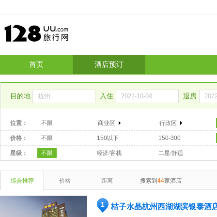
首页
酒店预订
目的地
入住
退房
位置：
不限
商业区
行政区
价格：
不限
150以下
150-300
星级：
不限
经济/客栈
二星/舒适
综合推荐
价格
距离
搜索到
44
家酒店
1
桔子水晶杭州西湖湖滨银泰酒