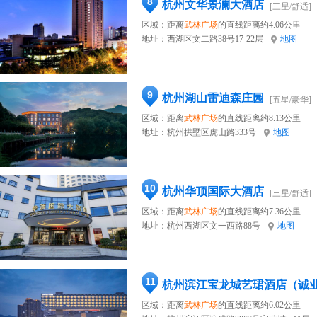
8
杭州文华景澜大酒店
[三星/舒适]
区域：距离
武林广场
的直线距离约4.06公里
地址：
西湖区文二路38号17-22层
地图
9
杭州湖山雷迪森庄园
[五星/豪华]
区域：距离
武林广场
的直线距离约8.13公里
地址：
杭州拱墅区虎山路333号
地图
10
杭州华顶国际大酒店
[三星/舒适]
区域：距离
武林广场
的直线距离约7.36公里
地址：
杭州西湖区文一西路88号
地图
11
杭州滨江宝龙城艺珺酒店（诚
区域：距离
武林广场
的直线距离约6.02公里