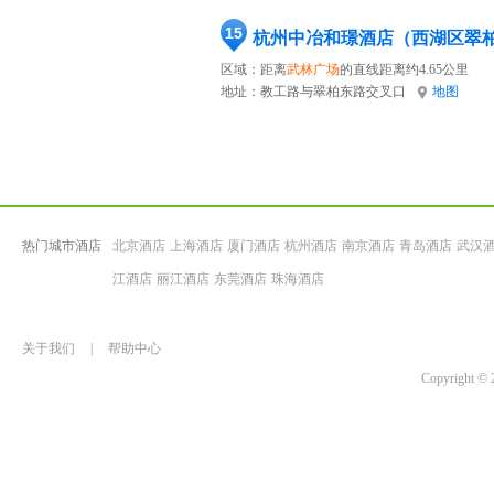
15
杭州中冶和璟酒店（西湖区翠
区域：距离
武林广场
的直线距离约4.65公里
地址：
教工路与翠柏东路交叉口
地图
热门城市酒店
北京酒店
上海酒店
厦门酒店
杭州酒店
南京酒店
青岛酒店
武汉
江酒店
丽江酒店
东莞酒店
珠海酒店
关于我们
|
帮助中心
Copyrigh