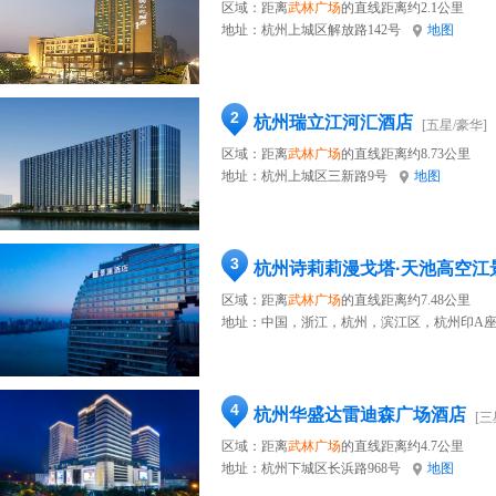
区域：距离
武林广场
的直线距离约2.1公里
地址：
杭州上城区解放路142号
地图
2
杭州瑞立江河汇酒店
[五星/豪华]
区域：距离
武林广场
的直线距离约8.73公里
地址：
杭州上城区三新路9号
地图
3
杭州诗莉莉漫戈塔·天池高空江
区域：距离
武林广场
的直线距离约7.48公里
地址：
中国，浙江，杭州，滨江区，杭州印A座
4
杭州华盛达雷迪森广场酒店
[三
区域：距离
武林广场
的直线距离约4.7公里
地址：
杭州下城区长浜路968号
地图