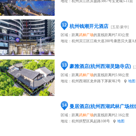
地址：
杭州滨江区滨盛路3867号宝龙城5-11层
12
杭州钱潮开元酒店
[五星/豪华]
区域：距离
武林广场
的直线距离约7.83公里
地址：
杭州滨江区江南大道288号康恩贝大厦A
13
豪雅酒店(杭州西湖灵隐寺店)
[
区域：距离
武林广场
的直线距离约5.98公里
地址：
杭州西湖区龙井路下茅家埠2号
地图
14
曼居酒店(杭州西湖武林广场丝
区域：距离
武林广场
的直线距离约2.16公里
地址：
杭州拱墅区凤起路108号
地图