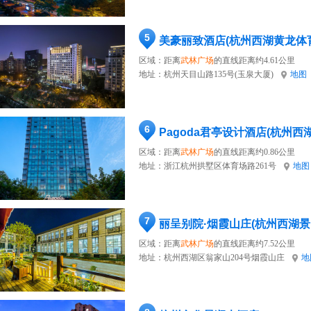
5
美豪丽致酒店(杭州西湖黄龙体
区域：距离
武林广场
的直线距离约4.61公里
地址：
杭州天目山路135号(玉泉大厦)
地图
6
Pagoda君亭设计酒店(杭州西
区域：距离
武林广场
的直线距离约0.86公里
地址：
浙江杭州拱墅区体育场路261号
地图
7
丽呈别院·烟霞山庄(杭州西湖景
区域：距离
武林广场
的直线距离约7.52公里
地址：
杭州西湖区翁家山204号烟霞山庄
地