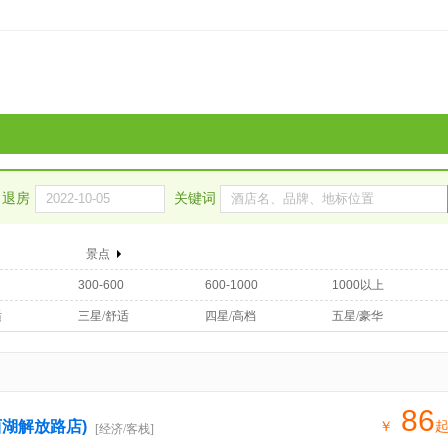
退房
关键词
景点
300-600
600-1000
1000以上
适
三星/舒适
四星/高档
五星/豪华
86
湖解放路店)
￥
[经济/客栈]