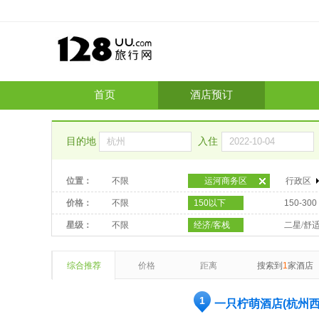
首页
酒店预订
目的地
入住
位置：
不限
运河商务区
行政区
价格：
不限
150以下
150-300
星级：
不限
经济/客栈
二星/舒
综合推荐
价格
距离
搜索到
1
家酒店
1
一只柠萌酒店(杭州西