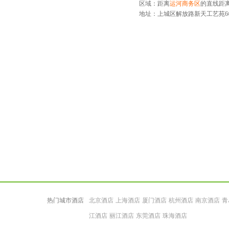
区域：距离
运河商务区
的直线距离
地址：
上城区解放路新天工艺苑6
热门城市酒店
北京酒店
上海酒店
厦门酒店
杭州酒店
南京酒店
青
江酒店
丽江酒店
东莞酒店
珠海酒店