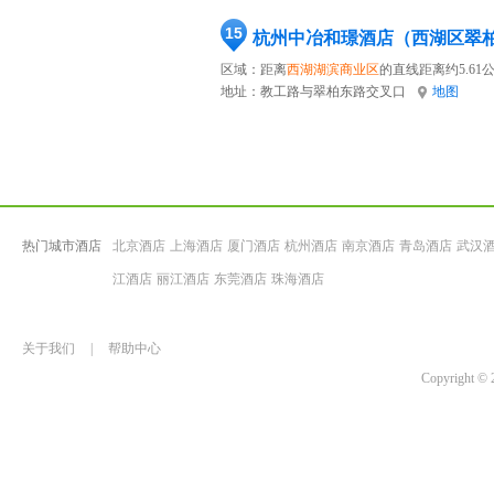
15
杭州中冶和璟酒店（西湖区翠
区域：距离
西湖湖滨商业区
的直线距离约5.61
地址：
教工路与翠柏东路交叉口
地图
热门城市酒店
北京酒店
上海酒店
厦门酒店
杭州酒店
南京酒店
青岛酒店
武汉
江酒店
丽江酒店
东莞酒店
珠海酒店
关于我们
|
帮助中心
Copyrigh