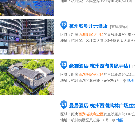
地址：
杭州滨江区滨盛路3867号宝龙城5-11层
12
杭州钱潮开元酒店
[五星/豪华]
区域：距离
西湖湖滨商业区
的直线距离约6.91
地址：
杭州滨江区江南大道288号康恩贝大厦A
13
豪雅酒店(杭州西湖灵隐寺店)
[
区域：距离
西湖湖滨商业区
的直线距离约6.11
地址：
杭州西湖区龙井路下茅家埠2号
地图
14
曼居酒店(杭州西湖武林广场丝
区域：距离
西湖湖滨商业区
的直线距离约1.92
地址：
杭州拱墅区凤起路108号
地图