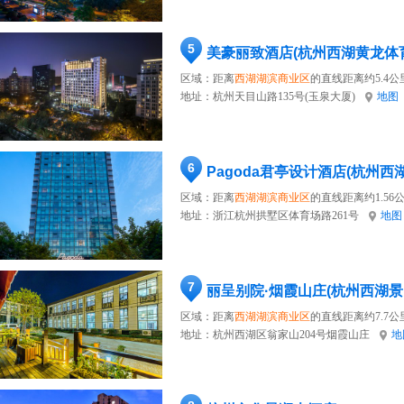
5
美豪丽致酒店(杭州西湖黄龙体
区域：距离
西湖湖滨商业区
的直线距离约5.4公
地址：
杭州天目山路135号(玉泉大厦)
地图
6
Pagoda君亭设计酒店(杭州西
区域：距离
西湖湖滨商业区
的直线距离约1.56
地址：
浙江杭州拱墅区体育场路261号
地图
7
丽呈别院·烟霞山庄(杭州西湖景
区域：距离
西湖湖滨商业区
的直线距离约7.7公
地址：
杭州西湖区翁家山204号烟霞山庄
地