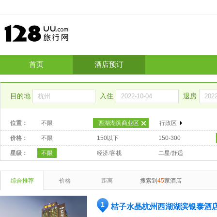
首页
酒店预订
目的地
入住
退房
位置：
不限
西湖湖滨商业区
行政区
价格：
不限
150以下
150-300
星级：
不限
经济/客栈
二星/舒适
综合推荐
价格
距离
搜索到
45
家酒店
1
桔子水晶杭州西湖湖滨银泰酒