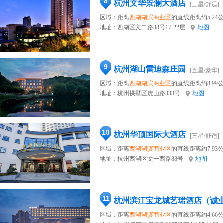
8
杭州文华景澜大酒店
[三星/舒适]
区域：距离
西湖湖滨商业区
的直线距离约5.24
地址：
西湖区文二路38号17-22层
地图
9
杭州湖山雷迪森庄园
[五星/豪华]
区域：距离
西湖湖滨商业区
的直线距离约8.99
地址：
杭州拱墅区虎山路333号
地图
10
杭州华顶国际大酒店
[三星/舒适]
区域：距离
西湖湖滨商业区
的直线距离约7.93
地址：
杭州西湖区文一西路88号
地图
11
杭州滨江宝龙城艺珺酒店（诚
区域：距离
西湖湖滨商业区
的直线距离约4.66