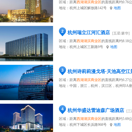
区域：距离
西湖湖滨商业区
的直线距离约0.76
地址：
杭州上城区解放路142号
地图
2
杭州瑞立江河汇酒店
[五星/豪华]
区域：距离
西湖湖滨商业区
的直线距离约8.18
地址：
杭州上城区三新路9号
地图
3
杭州诗莉莉漫戈塔·天池高空江
区域：距离
西湖湖滨商业区
的直线距离约6.27
地址：
中国，浙江，杭州，滨江区，杭州印A座
4
杭州华盛达雷迪森广场酒店
[三
区域：距离
西湖湖滨商业区
的直线距离约5.69
地址：
杭州下城区长浜路968号
地图