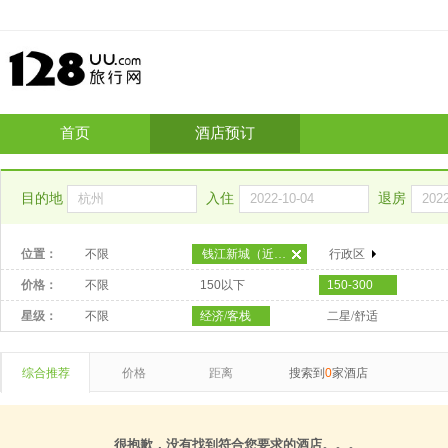
首页
酒店预订
目的地
入住
退房
位置：
不限
钱江新城（近城站）
行政区
价格：
不限
150以下
150-300
星级：
不限
经济/客栈
二星/舒适
综合推荐
价格
距离
搜索到
0
家酒店
很抱歉，没有找到符合您要求的酒店。。。