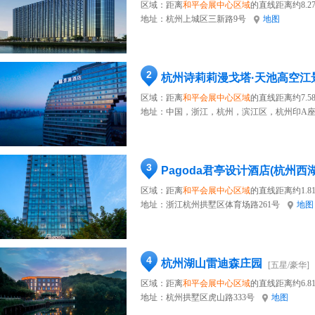
区域：距离
和平会展中心区域
的直线距离约8.2
地址：
杭州上城区三新路9号
地图
2
杭州诗莉莉漫戈塔·天池高空江
区域：距离
和平会展中心区域
的直线距离约7.5
地址：
中国，浙江，杭州，滨江区，杭州印A座
3
Pagoda君亭设计酒店(杭州西
区域：距离
和平会展中心区域
的直线距离约1.8
地址：
浙江杭州拱墅区体育场路261号
地图
4
杭州湖山雷迪森庄园
[五星/豪华]
区域：距离
和平会展中心区域
的直线距离约6.8
地址：
杭州拱墅区虎山路333号
地图