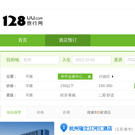
首页
酒店预订
目的地
入住
退房
位置：
不限
和平会展中心区域
行政区
价格：
不限
150以下
150-300
星级：
不限
经济/客栈
二星/舒适
综合推荐
价格
距离
搜索到
9
家酒店
1
杭州瑞立江河汇酒店
[五星/豪华]