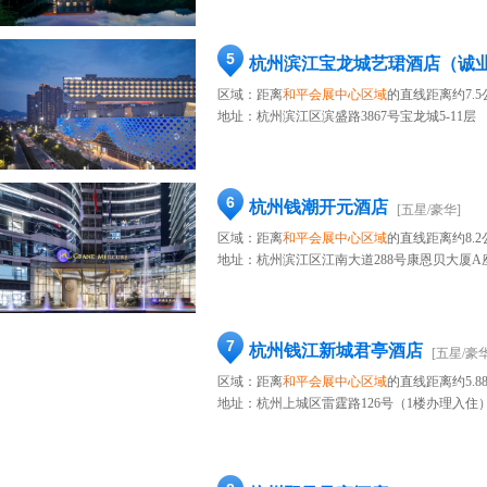
5
杭州滨江宝龙城艺珺酒店（诚
区域：距离
和平会展中心区域
的直线距离约7.5
地址：
杭州滨江区滨盛路3867号宝龙城5-11层
6
杭州钱潮开元酒店
[五星/豪华]
区域：距离
和平会展中心区域
的直线距离约8.2
地址：
杭州滨江区江南大道288号康恩贝大厦A
7
杭州钱江新城君亭酒店
[五星/豪华
区域：距离
和平会展中心区域
的直线距离约5.8
地址：
杭州上城区雷霆路126号（1楼办理入住