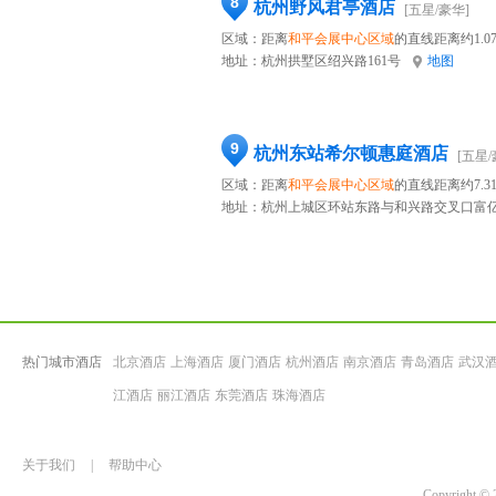
8
杭州野风君亭酒店
[五星/豪华]
区域：距离
和平会展中心区域
的直线距离约1.0
地址：
杭州拱墅区绍兴路161号
地图
9
杭州东站希尔顿惠庭酒店
[五星/
区域：距离
和平会展中心区域
的直线距离约7.3
地址：
杭州上城区环站东路与和兴路交叉口富亿
热门城市酒店
北京酒店
上海酒店
厦门酒店
杭州酒店
南京酒店
青岛酒店
武汉
江酒店
丽江酒店
东莞酒店
珠海酒店
关于我们
|
帮助中心
Copyrigh