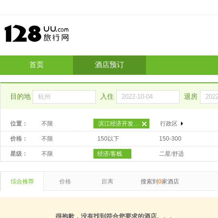
首页
酒店预订
目的地
入住
退房
位置：
不限
滨江经济开发区（钱塘江南岸）
行政区
价格：
不限
150以下
150-300
星级：
不限
经济/客栈
二星/舒适
综合推荐
价格
距离
搜索到
0
家酒店
很抱歉，没有找到符合您要求的酒店。。。