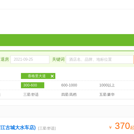
退房
关键词
香格里大道
300-600
600-1000
1000以上
适
三星/舒适
四星/高档
五星/豪华
370
丽江古城大水车店)
￥
[三星/舒适]