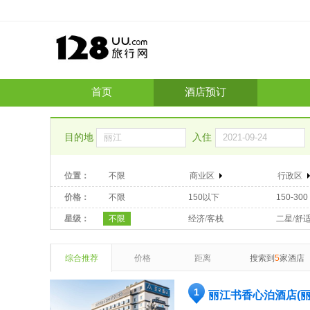
首页
酒店预订
目的地
入住
位置：
不限
商业区
行政区
价格：
不限
150以下
150-300
星级：
不限
经济/客栈
二星/舒
综合推荐
价格
距离
搜索到
5
家酒店
1
丽江书香心泊酒店(