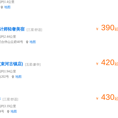
约1.4公里
地图
390
计师轻奢美宿
￥
[三星/舒适]
约2.44公里
台伴山云府40号
地图
420
束河古镇店)
￥
[五星/豪华]
约1.94公里
202号
地图
430
禅
￥
[三星/舒适]
约3.19公里
4号
地图