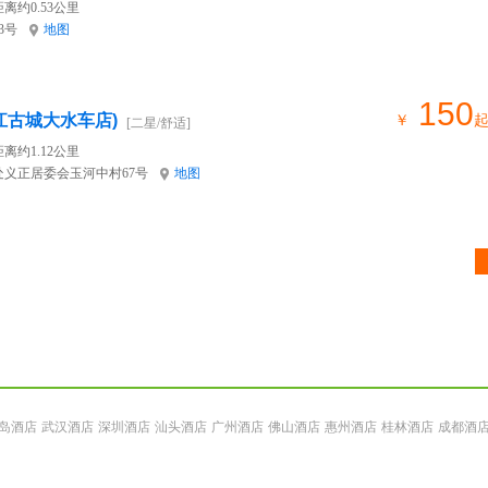
离约0.53公里
3号
地图
150
江古城大水车店)
￥
[二星/舒适]
离约1.12公里
义正居委会玉河中村67号
地图
岛酒店
武汉酒店
深圳酒店
汕头酒店
广州酒店
佛山酒店
惠州酒店
桂林酒店
成都酒