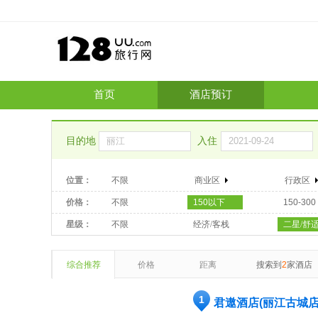
首页
酒店预订
目的地
入住
位置：
不限
商业区
行政区
价格：
不限
150以下
150-300
星级：
不限
经济/客栈
二星/舒
综合推荐
价格
距离
搜索到
2
家酒店
1
君遨酒店(丽江古城店