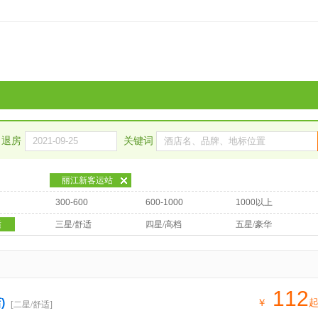
退房
关键词
丽江新客运站
300-600
600-1000
1000以上
适
三星/舒适
四星/高档
五星/豪华
112
)
￥
[二星/舒适]