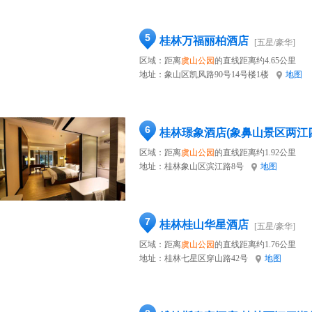
5
桂林万福丽柏酒店
[五星/豪华]
区域：距离
虞山公园
的直线距离约4.65公里
地址：
象山区凯风路90号14号楼1楼
地图
6
桂林璟象酒店(象鼻山景区两江
区域：距离
虞山公园
的直线距离约1.92公里
地址：
桂林象山区滨江路8号
地图
7
桂林桂山华星酒店
[五星/豪华]
区域：距离
虞山公园
的直线距离约1.76公里
地址：
桂林七星区穿山路42号
地图