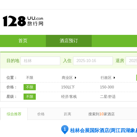
首页
酒店预订
目的地
入住
退房
位置：
不限
商业区
行政区
价格：
不限
150以下
150-300
星级：
不限
经济/客栈
二星/舒适
综合推荐
价格
距离
搜索到
10
家酒店
1
桂林会展国际酒店(两江四湖象