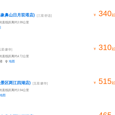
340
林象鼻山日月双塔店)
￥
[三星/舒适]
的直线距离约3.99公里
图
310
￥
五星/豪华]
的直线距离约4.72公里
楼
地图
515
山景区两江四湖店)
￥
[五星/豪华]
的直线距离约3.94公里
地图