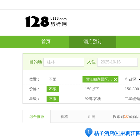
首页
酒店预订
目的地
入住
位置：
不限
两江四湖景区-江景区
行政区
价格：
不限
150以下
150-300
星级：
不限
经济/客栈
二星/舒
综合推荐
价格
距离
搜索到
10
家酒店
1
桔子酒店(桂林两江四