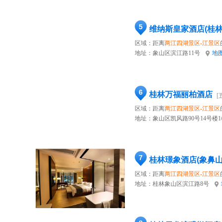
5
维纳斯皇家酒店(桂
区域：距离
两江四湖景区-江景区
地址：
象山区滨江路11号
地
6
桂林万福丽柏酒店
[
区域：距离
两江四湖景区-江景区
地址：
象山区凯风路90号14号楼1
7
桂林璟象酒店(象鼻
区域：距离
两江四湖景区-江景区
地址：
桂林象山区滨江路8号