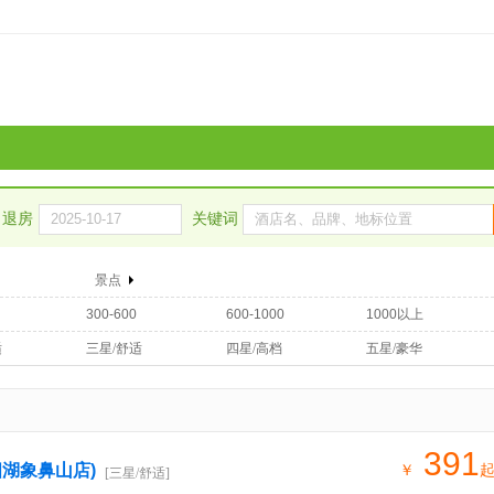
退房
关键词
景点
300-600
600-1000
1000以上
适
三星/舒适
四星/高档
五星/豪华
391
湖象鼻山店)
￥
[三星/舒适]