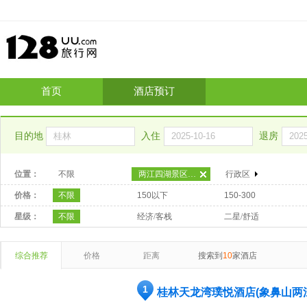
首页
酒店预订
目的地
入住
退房
位置：
不限
两江四湖景区-湖景区
行政区
价格：
不限
150以下
150-300
星级：
不限
经济/客栈
二星/舒适
综合推荐
价格
距离
搜索到
10
家酒店
1
桂林天龙湾璞悦酒店(象鼻山两