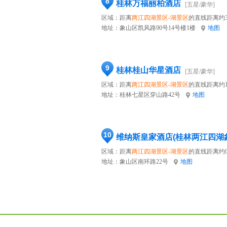
8
桂林万福丽柏酒店
[五星/豪华]
区域：距离
两江四湖景区-湖景区
的直线距离约3
地址：
象山区凯风路90号14号楼1楼
地图
9
桂林桂山华星酒店
[五星/豪华]
区域：距离
两江四湖景区-湖景区
的直线距离约1
地址：
桂林七星区穿山路42号
地图
10
维纳斯皇家酒店(桂林两江四湖
区域：距离
两江四湖景区-湖景区
的直线距离约0
地址：
象山区南环路22号
地图