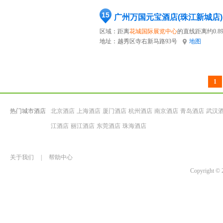
15
广州万国元宝酒店(珠江新城店)
区域：距离
花城国际展览中心
的直线距离约0.8
地址：
越秀区寺右新马路93号
地图
1
热门城市酒店
北京酒店
上海酒店
厦门酒店
杭州酒店
南京酒店
青岛酒店
武汉
江酒店
丽江酒店
东莞酒店
珠海酒店
关于我们
|
帮助中心
Copyrigh