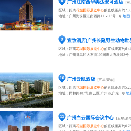
8
广州江南西华美达安可酒店
[三
区域：距离
花城国际展览中心
的直线距离约7.3
地址：
广州海珠区江南西路111-113号
地图
9
宜致酒店(广州长隆野生动物世
区域：距离
花城国际展览中心
的直线距离约6.4
地址：
广州番禺区大石街105国道大石段613号,
10
广州云凯酒店
[五星/豪华]
区域：距离
花城国际展览中心
的直线距离约5.2
地址：
同和路187号,白云区,广州市,广东
地
11
广州白云国际会议中心
[五星/豪华
区域：距离
花城国际展览中心
的直线距离约6.7