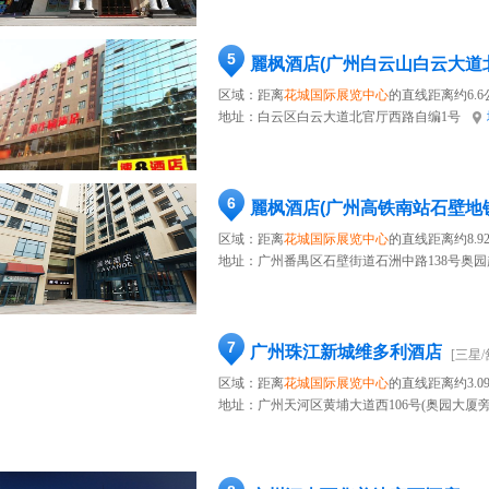
5
麗枫酒店(广州白云山白云大道
区域：距离
花城国际展览中心
的直线距离约6.6
地址：
白云区白云大道北官厅西路自编1号
6
麗枫酒店(广州高铁南站石壁地
区域：距离
花城国际展览中心
的直线距离约8.9
地址：
广州番禺区石壁街道石洲中路138号奥
7
广州珠江新城维多利酒店
[三星/
区域：距离
花城国际展览中心
的直线距离约3.0
地址：
广州天河区黄埔大道西106号(奥园大厦旁