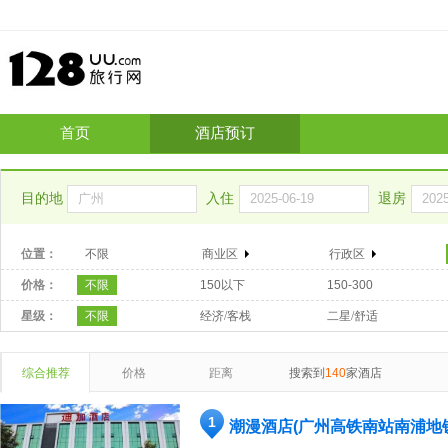
首页
酒店预订
目的地
入住
退房
位置：
不限
商业区
行政区
价格：
不限
150以下
150-300
星级：
不限
经济/客栈
二星/舒适
综合推荐
价格
距离
搜索到
140
家酒店
1
潮漫酒店(广州高铁南站南浦地