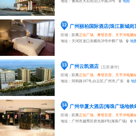
地址：
番禺区大石街沿江中路28号
地图
12
广州丽柏国际酒店(珠江新城岗
区域：距离
正佳广场、摩登百货、天平洋电脑
地址：
天河区龙口东横街28号中辉广场
地
13
广州云凯酒店
[五星/豪华]
区域：距离
正佳广场、摩登百货、天平洋电脑
地址：
同和路187号,白云区,广州市,广东
地
14
广州华厦大酒店(海珠广场地铁
区域：距离
正佳广场、摩登百货、天平洋电脑
地址：
广州市越秀区侨光路8号(海珠广场)