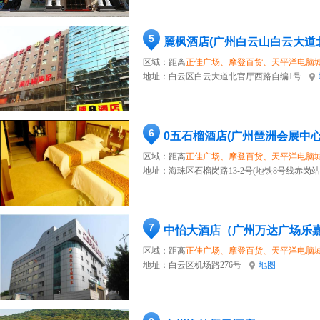
5
麗枫酒店(广州白云山白云大道
区域：距离
正佳广场、摩登百货、天平洋电脑
地址：
白云区白云大道北官厅西路自编1号
6
0五石榴酒店(广州琶洲会展中
区域：距离
正佳广场、摩登百货、天平洋电脑
地址：
海珠区石榴岗路13-2号(地铁8号线赤岗站
7
中怡大酒店（广州万达广场乐
区域：距离
正佳广场、摩登百货、天平洋电脑
地址：
白云区机场路276号
地图