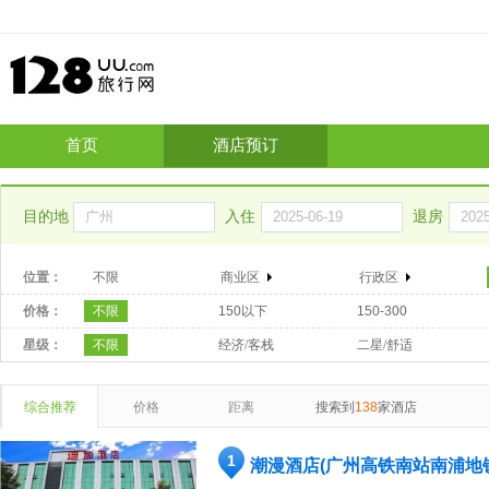
首页
酒店预订
目的地
入住
退房
位置：
不限
商业区
行政区
价格：
不限
150以下
150-300
星级：
不限
经济/客栈
二星/舒适
综合推荐
价格
距离
搜索到
138
家酒店
1
潮漫酒店(广州高铁南站南浦地