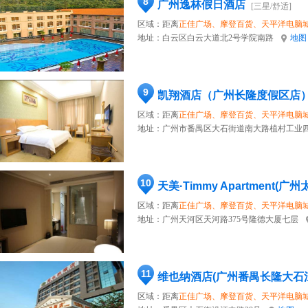
8
广州逸林假日酒店
[三星/舒适]
区域：距离
正佳广场、摩登百货、天平洋电脑
地址：
白云区白云大道北2号学院南路
地图
9
凯翔酒店（广州长隆度假区店
区域：距离
正佳广场、摩登百货、天平洋电脑
地址：
广州市番禺区大石街道南大路植村工业四
10
区域：距离
正佳广场、摩登百货、天平洋电脑
地址：
广州天河区天河路375号隆德大厦七层
11
维也纳酒店(广州番禺长隆大石
区域：距离
正佳广场、摩登百货、天平洋电脑