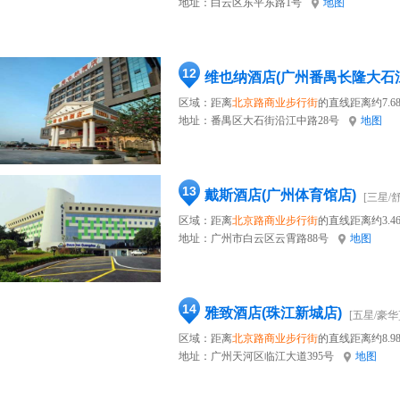
地址：
白云区东平东路1号
地图
12
维也纳酒店(广州番禺长隆大石
区域：距离
北京路商业步行街
的直线距离约7.6
地址：
番禺区大石街沿江中路28号
地图
13
戴斯酒店(广州体育馆店)
[三星/
区域：距离
北京路商业步行街
的直线距离约3.4
地址：
广州市白云区云霄路88号
地图
14
雅致酒店(珠江新城店)
[五星/豪华
区域：距离
北京路商业步行街
的直线距离约8.9
地址：
广州天河区临江大道395号
地图