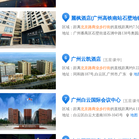
5
麗枫酒店(广州高铁南站石壁地
区域：距离
北京路商业步行街
的直线距离约7.5
地址：
广州番禺区石壁街道石洲中路138号奥
6
广州云凯酒店
[五星/豪华]
区域：距离
北京路商业步行街
的直线距离约9.2
地址：
同和路187号,白云区,广州市,广东
地
7
广州白云国际会议中心
[五星/豪华
区域：距离
北京路商业步行街
的直线距离约4.1
地址：
白云区白云大道南1039-1045号
地图