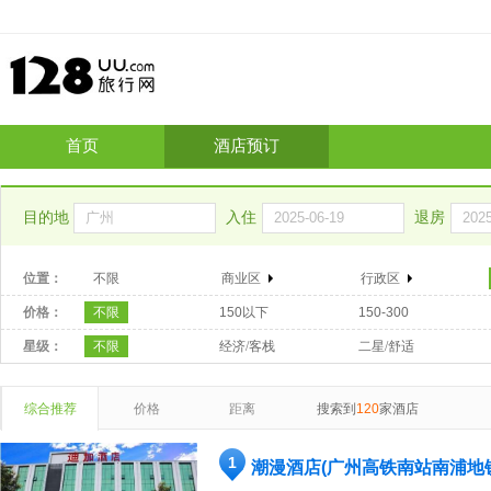
首页
酒店预订
目的地
入住
退房
位置：
不限
商业区
行政区
价格：
不限
150以下
150-300
星级：
不限
经济/客栈
二星/舒适
综合推荐
价格
距离
搜索到
120
家酒店
1
潮漫酒店(广州高铁南站南浦地