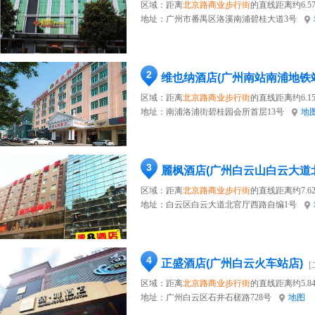
区域：距离
北京路商业步行街
的直线距离约6.5
地址：
广州市番禺区洛溪南浦碧桂大道3号
2
维也纳酒店(广州南站南浦地铁
区域：距离
北京路商业步行街
的直线距离约6.1
地址：
南浦洛浦街碧桂园会所首层13号
地
3
麗枫酒店(广州白云山白云大道
区域：距离
北京路商业步行街
的直线距离约7.6
地址：
白云区白云大道北官厅西路自编1号
4
正盛酒店(广州白云火车站店)
[
区域：距离
北京路商业步行街
的直线距离约5.8
地址：
广州白云区石井石槎路728号
地图