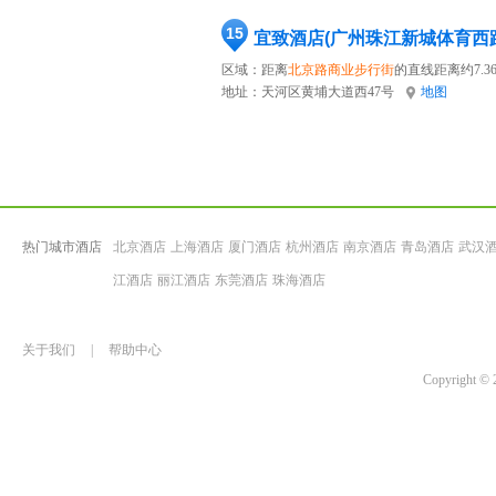
15
宜致酒店(广州珠江新城体育西
区域：距离
北京路商业步行街
的直线距离约7.3
地址：
天河区黄埔大道西47号
地图
热门城市酒店
北京酒店
上海酒店
厦门酒店
杭州酒店
南京酒店
青岛酒店
武汉
江酒店
丽江酒店
东莞酒店
珠海酒店
关于我们
|
帮助中心
Copyrigh