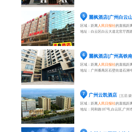
5
麗枫酒店(广州白云
区域：距离
人民日报社
的直线距离
地址：
白云区白云大道北官厅西路
6
麗枫酒店(广州高铁
区域：距离
人民日报社
的直线距离
地址：
广州番禺区石壁街道石洲中
7
广州云凯酒店
[五星/豪
区域：距离
人民日报社
的直线距离
地址：
同和路187号,白云区,广州