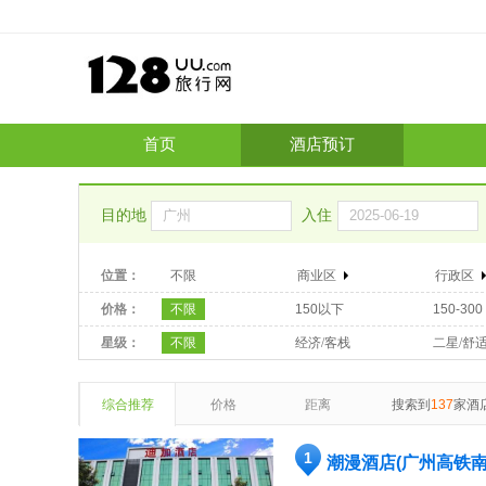
首页
酒店预订
目的地
入住
位置：
不限
商业区
行政区
价格：
不限
150以下
150-300
星级：
不限
经济/客栈
二星/舒
综合推荐
价格
距离
搜索到
137
家酒
1
潮漫酒店(广州高铁