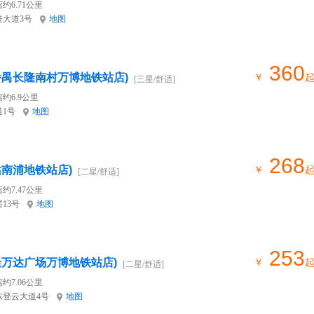
约6.71公里
大道3号
地图
360
番禺长隆南村万博地铁站店)
￥
[三星/舒适]
约6.9公里
1号
地图
268
站南浦地铁站店)
￥
[二星/舒适]
约7.47公里
13号
地图
253
隆万达广场万博地铁站店)
￥
[二星/舒适]
约7.06公里
登云大道4号
地图