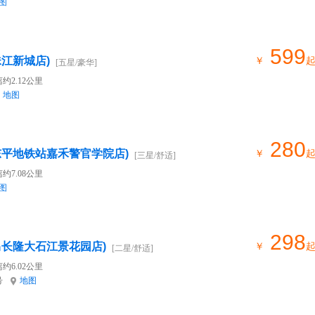
图
599
江新城店)
￥
[五星/豪华]
约2.12公里
地图
280
东平地铁站嘉禾警官学院店)
￥
[三星/舒适]
约7.08公里
图
298
禺长隆大石江景花园店)
￥
[二星/舒适]
约6.02公里
号
地图