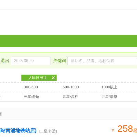
退房
关键词
人民日报社
300-600
600-1000
1000以上
适
三星/舒适
四星/高档
五星/豪华
店
258
南站南浦地铁站店)
￥
[二星/舒适]