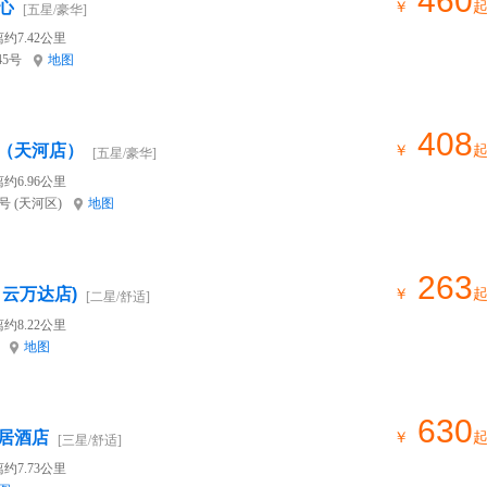
460
心
￥
[五星/豪华]
约7.42公里
45号
地图
408
（天河店）
￥
[五星/豪华]
约6.96公里
 (天河区)
地图
263
云万达店)
￥
[二星/舒适]
约8.22公里
地图
630
居酒店
￥
[三星/舒适]
约7.73公里