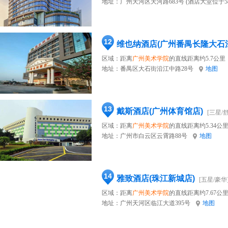
地址：
广州天河区天河路683号 (酒店大堂位于5
12
维也纳酒店(广州番禺长隆大石
区域：距离
广州美术学院
的直线距离约5.7公里
地址：
番禺区大石街沿江中路28号
地图
13
戴斯酒店(广州体育馆店)
[三星/
区域：距离
广州美术学院
的直线距离约5.34公
地址：
广州市白云区云霄路88号
地图
14
雅致酒店(珠江新城店)
[五星/豪华
区域：距离
广州美术学院
的直线距离约7.67公
地址：
广州天河区临江大道395号
地图