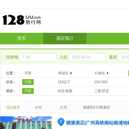
首页
酒店预订
目的地
入住
退房
位置：
不限
商业区
行政区
价格：
不限
150以下
150-300
星级：
不限
经济/客栈
二星/舒适
综合推荐
价格
距离
搜索到
133
家酒店
1
潮漫酒店(广州高铁南站南浦地