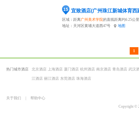
15
宜致酒店(广州珠江新城体育西
区域：距离
广州美术学院
的直线距离约6.25公
地址：
天河区黄埔大道西47号
地图
1
热门城市酒店
北京酒店
上海酒店
厦门酒店
杭州酒店
南京酒店
青岛酒店
武汉
江酒店
丽江酒店
东莞酒店
珠海酒店
关于我们
|
帮助中心
Copyrigh