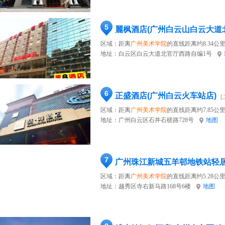
5
麗枫酒店(广州白云山白云大道
区域：距离
广州美术学院
的直线距离约8.34公
地址：
白云区白云大道北官厅西路自编1号
6
正盛酒店(广州白云火车站店)
[
区域：距离
广州美术学院
的直线距离约7.85公
地址：
广州白云区石井石槎路728号
地图
7
广州珠江新城五羊邨地铁站轻
区域：距离
广州美术学院
的直线距离约5.28公
地址：
越秀区寺右新马路168号6楼
地图