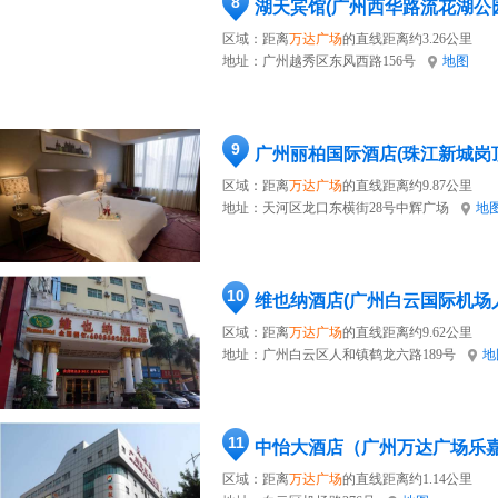
8
湖天宾馆(广州西华路流花湖公
区域：距离
万达广场
的直线距离约3.26公里
地址：
广州越秀区东风西路156号
地图
9
广州丽柏国际酒店(珠江新城岗
区域：距离
万达广场
的直线距离约9.87公里
地址：
天河区龙口东横街28号中辉广场
地
10
维也纳酒店(广州白云国际机场
区域：距离
万达广场
的直线距离约9.62公里
地址：
广州白云区人和镇鹤龙六路189号
地
11
中怡大酒店（广州万达广场乐
区域：距离
万达广场
的直线距离约1.14公里