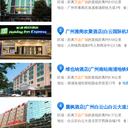
区域：距离
万达广场
的直线距离约8.63公里
地址：
广州市番禺区洛溪南浦碧桂大道3号
2
广州雅阁欢聚酒店(白云国际机
区域：距离
万达广场
的直线距离约9.64公里
地址：
人和镇西成路8号人和商业中心C1栋
3
维也纳酒店(广州南站南浦地铁
区域：距离
万达广场
的直线距离约8.36公里
地址：
南浦洛浦街碧桂园会所首层13号
地
4
麗枫酒店(广州白云山白云大道
区域：距离
万达广场
的直线距离约6.37公里
地址：
白云区白云大道北官厅西路自编1号