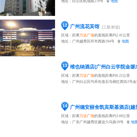
地址：
白云区机场路276号
地图
12
广州流花宾馆
[三星/舒适]
区域：距离
万达广场
的直线距离约2.41公里
地址：
广州越秀区环市西路194号
地图
13
维也纳酒店(广州白云学院金塬
区域：距离
万达广场
的直线距离约6.22公里
地址：
广州白云区均禾街道石马桃红西街2号金塬
14
广州德安丽舍凯宾斯基酒店(越
区域：距离
万达广场
的直线距离约3.69公里
地址：
广东广州越秀区建设六马路19号
地