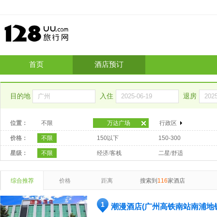
首页
酒店预订
目的地
入住
退房
位置：
不限
万达广场
行政区
价格：
不限
150以下
150-300
星级：
不限
经济/客栈
二星/舒适
综合推荐
价格
距离
搜索到
116
家酒店
1
潮漫酒店(广州高铁南站南浦地