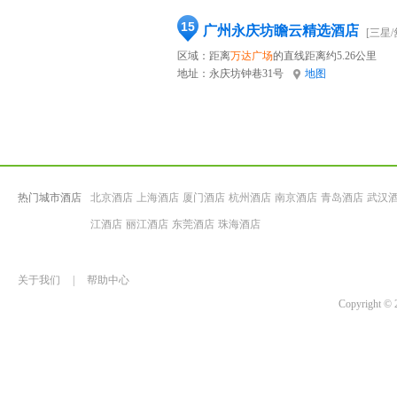
15
广州永庆坊瞻云精选酒店
[三星/
区域：距离
万达广场
的直线距离约5.26公里
地址：
永庆坊钟巷31号
地图
热门城市酒店
北京酒店
上海酒店
厦门酒店
杭州酒店
南京酒店
青岛酒店
武汉
江酒店
丽江酒店
东莞酒店
珠海酒店
关于我们
|
帮助中心
Copyrigh