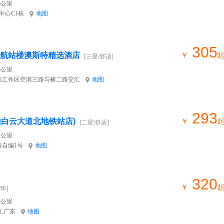
6公里
中心C1栋
地图
305
2航站楼澳斯特精选酒店
￥
[三星/舒适]
6公里
南工作区空港三路与横二路交汇
地图
293
山白云大道北地铁站店)
￥
[二星/舒适]
2公里
自编1号
地图
320
￥
华]
5公里
市,广东
地图