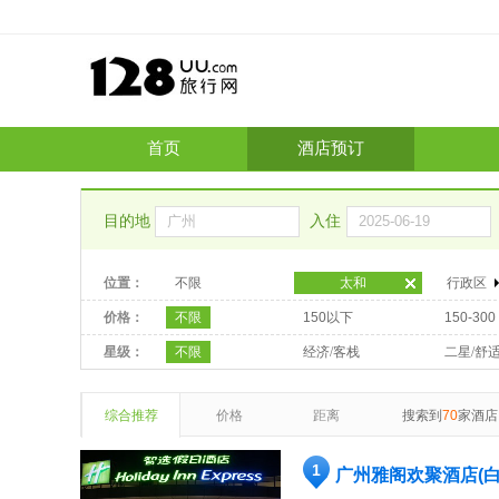
首页
酒店预订
目的地
入住
位置：
不限
太和
行政区
价格：
不限
150以下
150-300
星级：
不限
经济/客栈
二星/舒
综合推荐
价格
距离
搜索到
70
家酒店
1
广州雅阁欢聚酒店(