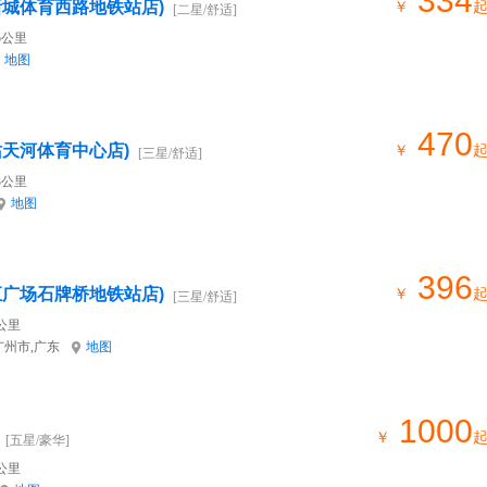
334
新城体育西路地铁站店)
￥
[二星/舒适]
5公里
地图
470
站天河体育中心店)
￥
[三星/舒适]
3公里
地图
396
汇广场石牌桥地铁站店)
￥
[三星/舒适]
公里
广州市,广东
地图
1000
￥
[五星/豪华]
公里