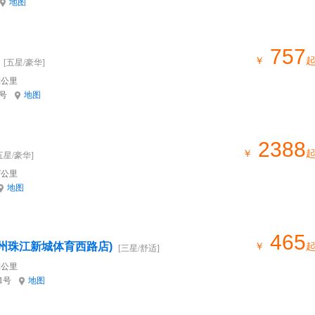
地图
757
￥
[五星/豪华]
2公里
号
地图
2388
￥
五星/豪华]
7公里
地图
465
广州珠江新城体育西路店)
￥
[三星/舒适]
2公里
1号
地图