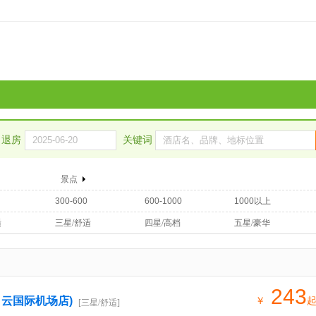
退房
关键词
景点
300-600
600-1000
1000以上
适
三星/舒适
四星/高档
五星/豪华
243
白云国际机场店)
￥
[三星/舒适]