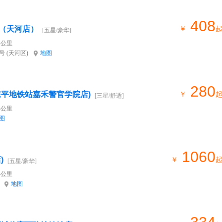
408
（天河店）
￥
[五星/豪华]
1公里
 (天河区)
地图
280
东平地铁站嘉禾警官学院店)
￥
[三星/舒适]
4公里
图
1060
)
￥
[五星/豪华]
4公里
地图