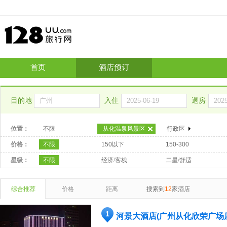
首页
酒店预订
目的地
入住
退房
位置：
不限
从化温泉风景区
行政区
价格：
不限
150以下
150-300
星级：
不限
经济/客栈
二星/舒适
综合推荐
价格
距离
搜索到
12
家酒店
1
河景大酒店(广州从化欣荣广场