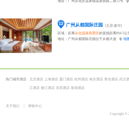
地址：
广州从化区温泉镇温泉西路二巷12号
12
广州从都国际庄园
[五星/豪华]
区域：距离
从化温泉风景区
的直线距离约4.5公
地址：
广州从都国际庄园位于从都大道
地
热门城市酒店
北京酒店
上海酒店
厦门酒店
杭州酒店
南京酒店
青岛酒店
武汉
江酒店
丽江酒店
东莞酒店
珠海酒店
关于我们
|
帮助中心
Copyrigh