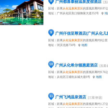
8
广州都喜泰丽温泉度假酒店
[五
区域：距离
从化温泉风景区
的直线距离约8.87
地址：
广州从化区良口镇御泉大道352号
地
9
广州仟信至尊酒店(广州从化儿
区域：距离
从化温泉风景区
的直线距离约8公里
地址：
河滨北路750号
地图
10
广州从化希尔顿惠庭酒店
[五星/
区域：距离
从化温泉风景区
的直线距离约9.76
地址：
从化区江埔街从城大道6号
地图
11
广州飞鸿温泉酒店
[三星/舒适]
区域：距离
从化温泉风景区
的直线距离约1.27