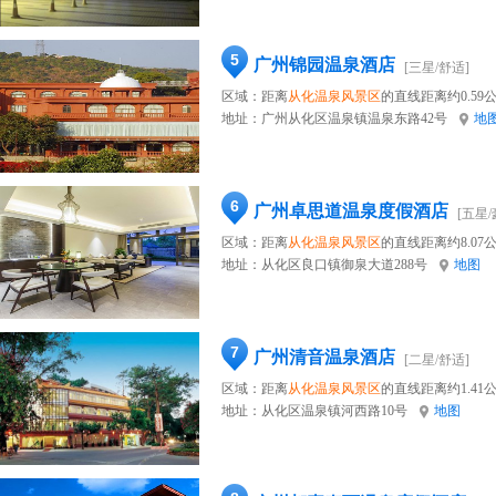
5
广州锦园温泉酒店
[三星/舒适]
区域：距离
从化温泉风景区
的直线距离约0.59
地址：
广州从化区温泉镇温泉东路42号
地
6
广州卓思道温泉度假酒店
[五星/
区域：距离
从化温泉风景区
的直线距离约8.07
地址：
从化区良口镇御泉大道288号
地图
7
广州清音温泉酒店
[二星/舒适]
区域：距离
从化温泉风景区
的直线距离约1.41
地址：
从化区温泉镇河西路10号
地图