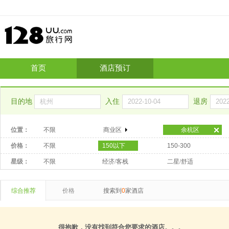
首页
酒店预订
目的地
入住
退房
位置：
不限
商业区
余杭区
价格：
不限
150以下
150-300
星级：
不限
经济/客栈
二星/舒适
综合推荐
价格
搜索到
0
家酒店
很抱歉，没有找到符合您要求的酒店。。。