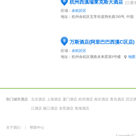
8
杭州西溪瑞莱克斯大酒店
[三星/
区域：
余杭区区
地址：
杭州余杭区五常街道荆长路260号, 中国
9
万斯酒店(阿里巴巴西溪C区店)
区域：
余杭区区
地址：
杭州余杭区塘路未来星宸6号楼
地图
热门城市酒店
北京酒店
上海酒店
厦门酒店
杭州酒店
南京酒店
青岛酒店
武汉
江酒店
丽江酒店
东莞酒店
珠海酒店
关于我们
|
帮助中心
Copyrigh