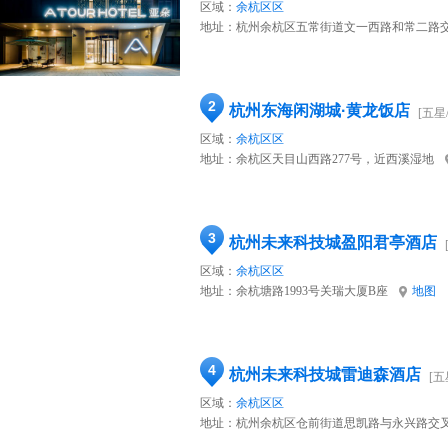
区域：
余杭区区
地址：
杭州余杭区五常街道文一西路和常二路交
2
杭州东海闲湖城·黄龙饭店
[五星
区域：
余杭区区
地址：
余杭区天目山西路277号，近西溪湿地
3
杭州未来科技城盈阳君亭酒店
区域：
余杭区区
地址：
余杭塘路1993号关瑞大厦B座
地图
4
杭州未来科技城雷迪森酒店
[五
区域：
余杭区区
地址：
杭州余杭区仓前街道思凯路与永兴路交叉