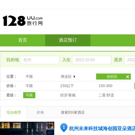
首页
酒店预订
目的地
入住
退房
位置：
不限
商业区
余杭区
价格：
不限
150以下
150-300
星级：
不限
经济/客栈
二星/舒适
综合推荐
价格
搜索到
9
家酒店
1
杭州未来科技城海创园亚朵酒