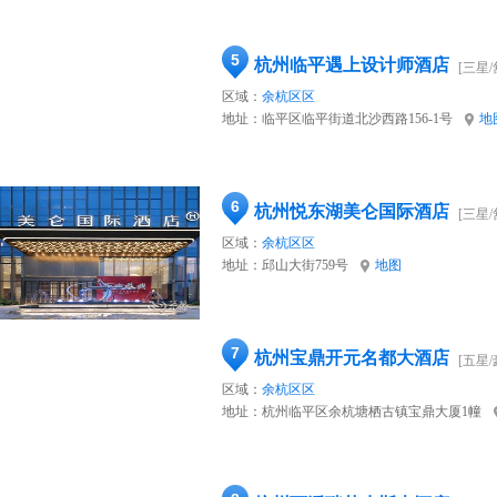
5
杭州临平遇上设计师酒店
[三星/
区域：
余杭区区
地址：
临平区临平街道北沙西路156-1号
地
6
杭州悦东湖美仑国际酒店
[三星/
区域：
余杭区区
地址：
邱山大街759号
地图
7
杭州宝鼎开元名都大酒店
[五星/
区域：
余杭区区
地址：
杭州临平区余杭塘栖古镇宝鼎大厦1幢