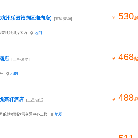
530
城杭州乐园旅游区湘湖店)
￥
[五星/豪华]
5号宋城湘湖片区内
地图
468
酒店
￥
[五星/豪华]
号
地图
488
悦嘉轩酒店
￥
[三星/舒适]
4号航站楼到达层交通中心二楼
地图