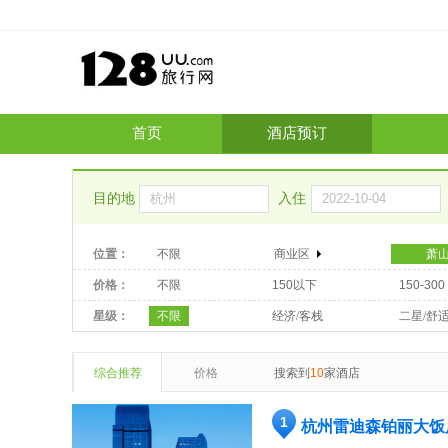
首页
酒店预订
目的地
入住
位置：
不限
商业区
萧
价格：
不限
150以下
150-300
星级：
不限
经济/客栈
二星/舒
综合推荐
价格
搜索到
10
家酒店
1
杭州雷迪森铂丽大饭