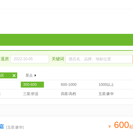
退房
关键词
山区
景点
300-600
600-1000
1000以上
适
三星/舒适
四星/高档
五星/豪华
600
店
￥
[五星/豪华]