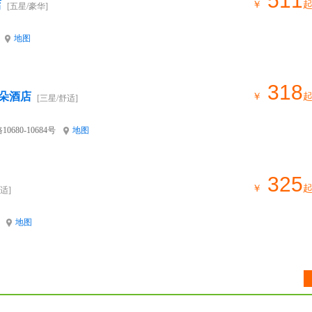
511
店
￥
[五星/豪华]
地图
318
朵酒店
￥
[三星/舒适]
80-10684号
地图
325
￥
适]
地图