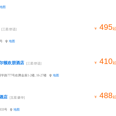
地图
495
￥
[三星/舒适]
号
地图
410
尔顿欢朋酒店
￥
[三星/舒适]
777号欢腾金座1-2楼, 16-27楼
地图
488
酒店
￥
[五星/豪华]
33号
地图