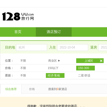
首页
酒店预订
目的地
入住
退房
位置：
不限
商业区
上城区
价格：
不限
150以下
150-300
星级：
不限
经济/客栈
二星/舒适
综合推荐
价格
搜索到
0
家酒店
很抱歉，没有找到符合您要求的酒店。。。