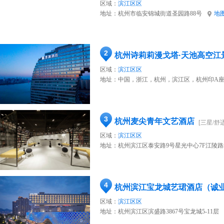
区域：
滨江区区
地址：
杭州市临安锦城街道圣园路88号
地
2
杭州诗莉莉漫戈塔·天池高空江
区域：
滨江区区
地址：
中国，浙江，杭州，滨江区，杭州印A座
3
杭州麦尖青年文艺酒店
[三星/舒适
区域：
滨江区区
地址：
杭州滨江区泰安路9号星光中心7F江陵
4
杭州滨江宝龙城艺珺酒店（诚
区域：
滨江区区
地址：
杭州滨江区滨盛路3867号宝龙城5-11层