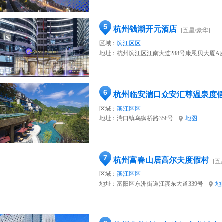
5
杭州钱潮开元酒店
[五星/豪华]
区域：
滨江区区
地址：
杭州滨江区江南大道288号康恩贝大厦A
6
杭州临安湍口众安汇尊温泉度
区域：
滨江区区
地址：
湍口镇乌狮桥路358号
地图
7
杭州富春山居高尔夫度假村
[五
区域：
滨江区区
地址：
富阳区东洲街道江滨东大道339号
地