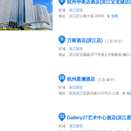
8
杭州华美达酒店(滨江宝龙城店)
区域：
滨江区区
地址：
滨江区江南大道3399号
地图
9
万斯酒店(滨江店)
[三星/舒适]
区域：
滨江区区
地址：
滨江区滨盛路2077号潮上中南银座2幢21
10
杭州星澜酒店
[五星/豪华]
区域：
滨江区区
地址：
杭州滨江区西兴路2333号23-32层
地
11
Gallery27艺术中心酒店(滨江
区域：
滨江区区