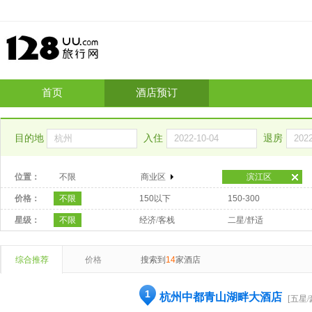
首页
酒店预订
目的地
入住
退房
位置：
不限
商业区
滨江区
价格：
不限
150以下
150-300
星级：
不限
经济/客栈
二星/舒适
综合推荐
价格
搜索到
14
家酒店
1
杭州中都青山湖畔大酒店
[五星/