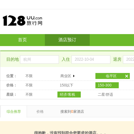
首页
酒店预订
目的地
入住
退房
位置：
不限
商业区
临平区
价格：
不限
150以下
150-300
星级：
不限
经济/客栈
二星/舒适
综合推荐
价格
搜索到
0
家酒店
很抱歉，没有找到符合您要求的酒店。。。