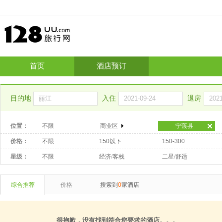
首页
酒店预订
目的地
入住
退房
位置：
不限
商业区
宁蒗县
价格：
不限
150以下
150-300
星级：
不限
经济/客栈
二星/舒适
综合推荐
价格
搜索到
0
家酒店
很抱歉，没有找到符合您要求的酒店。。。