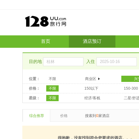
首页
酒店预订
目的地
入住
位置：
不限
商业区
兴
价格：
不限
150以下
150-300
星级：
不限
经济/客栈
二星/舒
综合推荐
价格
搜索到
0
家酒店
很抱歉，没有找到符合您要求的酒店。。。