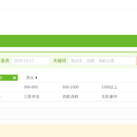
退房
关键词
安
景点
300-600
600-1000
1000以上
适
三星/舒适
四星/高档
五星/豪华