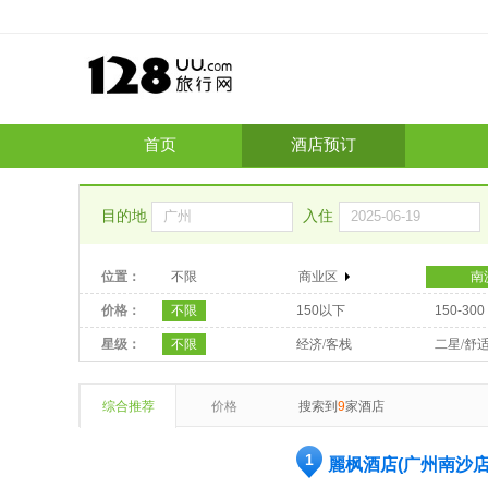
首页
酒店预订
目的地
入住
位置：
不限
商业区
南
价格：
不限
150以下
150-300
星级：
不限
经济/客栈
二星/舒
综合推荐
价格
搜索到
9
家酒店
1
麗枫酒店(广州南沙店