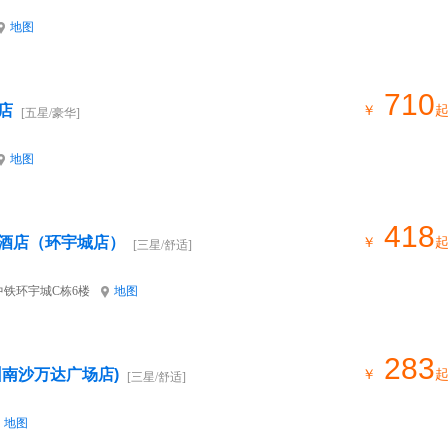
地图
710
店
￥
[五星/豪华]
地图
418
酒店（环宇城店）
￥
[三星/舒适]
中铁环宇城C栋6楼
地图
283
州南沙万达广场店)
￥
[三星/舒适]
地图