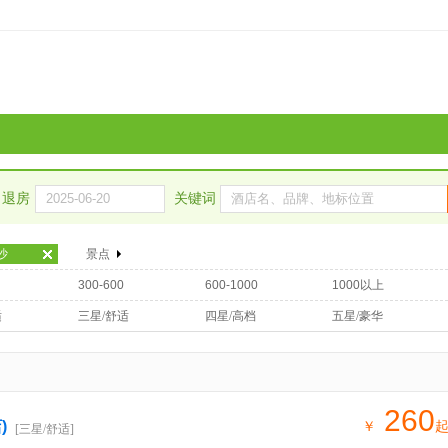
退房
关键词
沙
景点
300-600
600-1000
1000以上
适
三星/舒适
四星/高档
五星/豪华
260
)
￥
[三星/舒适]