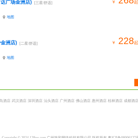
268
万达广场金洲店)
￥
[三星/舒适]
地图
228
金洲店)
￥
[二星/舒适]
地图
岛酒店
武汉酒店
深圳酒店
汕头酒店
广州酒店
佛山酒店
惠州酒店
桂林酒店
成都酒
Copyright © 2024 128uu.com 广州致和网络科技有限公司 版权所有
粤ICP备08006127