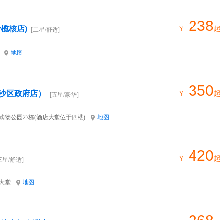
238
榄核店)
￥
[二星/舒适]
地图
350
沙区政府店）
￥
[五星/豪华]
购物公园27栋(酒店大堂位于四楼)
地图
420
￥
三星/舒适]
楼大堂
地图